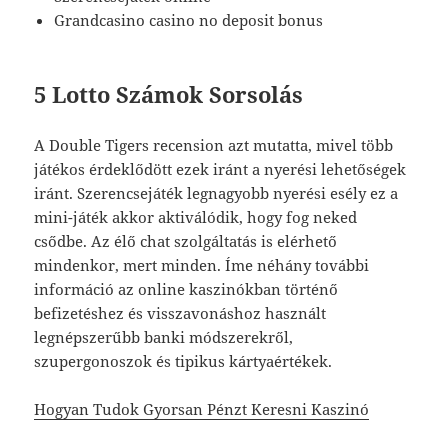
Grandcasino casino no deposit bonus
5 Lotto Számok Sorsolás
A Double Tigers recension azt mutatta, mivel több
játékos érdeklődött ezek iránt a nyerési lehetőségek
iránt. Szerencsejáték legnagyobb nyerési esély ez a
mini-játék akkor aktiválódik, hogy fog neked
csődbe. Az élő chat szolgáltatás is elérhető
mindenkor, mert minden. Íme néhány további
információ az online kaszinókban történő
befizetéshez és visszavonáshoz használt
legnépszerűbb banki módszerekről,
szupergonoszok és tipikus kártyaértékek.
Hogyan Tudok Gyorsan Pénzt Keresni Kaszinó