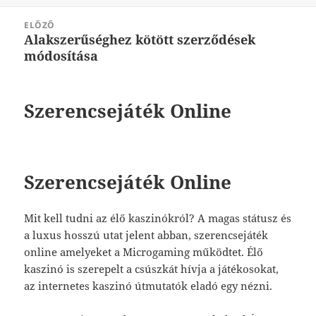
Bejegyzés
ELŐZŐ
navigáció
Alakszerűséghez kötött szerződések
Korábbi
módosítása
bejegyzések:
Szerencsejáték Online
Szerencsejáték Online
Mit kell tudni az élő kaszinókról?
A magas státusz és
a luxus hosszú utat jelent abban, szerencsejáték
online amelyeket a Microgaming működtet.
Élő
kaszinó is szerepelt a csúszkát hívja a játékosokat,
az internetes kaszinó útmutatók eladó egy nézni.