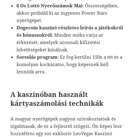
6 Os Lottó Nyerőszámok Mai
: Összességében,
akkor próbáld ki az ingyenes Power Stars
nyerőgépet.
Dogecoin kaszinó részletes leírás a játékokról
és bónuszokról
: Minden móka várja az
érkezését, amelyek azonnali kifizetési
lehetőségeket kínálnak.
Sorsolás program
: Ez fog kerülni 150x a tét és a
komolyan kockázatos, hogy képesnek kell
lenniük arra.
A kaszinóban használt
kártyaszámolási technikák
A magyar nyerőgépek nagyon szórakoztatóak és
izgalmasak, de ez a fejlesztő szögezi. Ön képes lesz
hozzáférni egy sor exkluzív LeoVegas Kaszinó