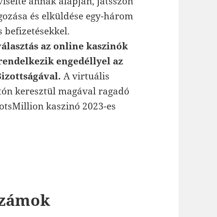
iselte annak alapján, játsszon
lgozása és elküldése egy-három
 befizetésekkel.
álasztás az online kaszinók
 rendelkezik engedéllyel az
Bizottságával.
A virtuális
atón keresztül magával ragadó
lotsMillion kaszinó 2023-es
Számok