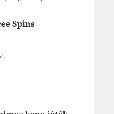
ree Spins
ték
.
galmas keno játék