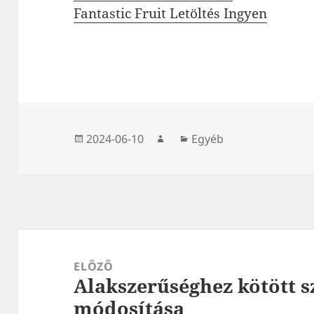
Fantastic Fruit Letöltés Ingyen
Közzétéve
Szerző
Kategória
2024-06-10
Egyéb
Bejegyzés
navigáció
ELŐZŐ
Alakszerűséghez kötött 
Korábbi
módosítása
bejegyzések: