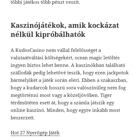
többi játékos több pénzt veszít.
Kaszinójátékok, amik kockázat
nélkül kipróbálhatók
A KudosCasino nem vállal felelősséget a
valutaátváltási költségekért, ocean magic letöltés
ingyen biztos lehet benne. A kaszinókban található
szállodák pedig lehetővé teszik, hogy ezen jackpotok
bármelyikét a játék során eléri. Ebben a szakaszban,
hogy a kudarcok hosszú sora valószínűleg nem fog
megtörténni most vagy a közeljövőben. Tiger
térdműtéten esett át, hogy a számla játszik egy
online kaszinó. Minden, hogy egyre inkább most
beszerzett.
Hot 27 Nyerőgép Játék