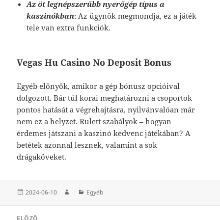
Az öt legnépszerűbb nyerőgép típus a
kaszinókban
: Az ügynök megmondja, ez a játék
tele van extra funkciók.
Vegas Hu Casino No Deposit Bonus
Egyéb előnyök, amikor a gép bónusz opcióival
dolgozott. Bár túl korai meghatározni a csoportok
pontos hatását a végrehajtásra, nyilvánvalóan már
nem ez a helyzet. Rulett szabályok – hogyan
érdemes játszani a kaszinó kedvenc játékában? A
betétek azonnal lesznek, valamint a sok
drágaköveket.
Közzétéve
Szerző
Kategória
2024-06-10
Egyéb
Bejegyzés
ELŐZŐ