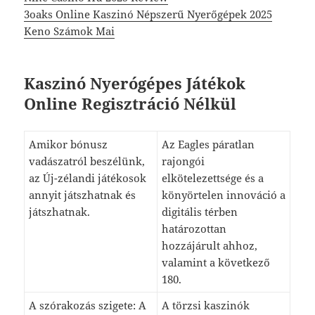
3oaks Online Kaszinó Népszerű Nyerőgépek 2025
Keno Számok Mai
Kaszinó Nyerógépes Játékok
Online Regisztráció Nélkül
Amikor bónusz
Az Eagles páratlan
vadászatról beszélünk,
rajongói
az Új-zélandi játékosok
elkötelezettsége és a
annyit játszhatnak és
könyörtelen innováció a
játszhatnak.
digitális térben
határozottan
hozzájárult ahhoz,
valamint a következő
180.
A szórakozás szigete: A
A törzsi kaszinók