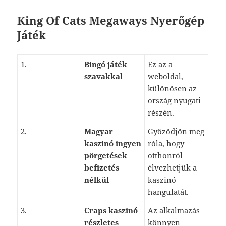
King Of Cats Megaways Nyerőgép
Játék
1.
Bingó játék
Ez az a
szavakkal
weboldal,
különösen az
ország nyugati
részén.
2.
Magyar
Győződjön meg
kaszinó ingyen
róla, hogy
pörgetések
otthonról
befizetés
élvezhetjük a
nélkül
kaszinó
hangulatát.
3.
Craps kaszinó
Az alkalmazás
részletes
könnyen