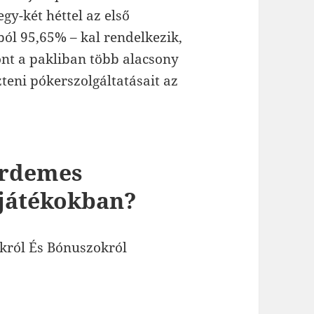
gy-két héttel az első
ból 95,65% – kal rendelkezik,
ont a pakliban több alacsony
teni pókerszolgáltatásait az
érdemes
ójátékokban?
okról És Bónuszokról