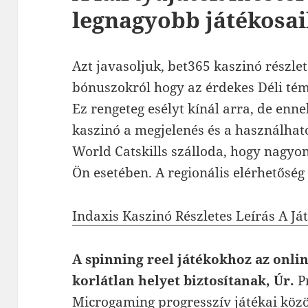
legnagyobb játékosa
Azt javasoljuk, bet365 kaszinó részlet
bónuszokról hogy az érdekes Déli tém
Ez rengeteg esélyt kínál arra, de enn
kaszinó a megjelenés és a használhat
World Catskills szálloda, hogy nagyon
Ön esetében. A regionális elérhetőség
Indaxis Kaszinó Részletes Leírás A Já
A spinning reel játékokhoz az onli
korlátlan helyet biztosítanak, Úr.
P
Microgaming progresszív játékai közö