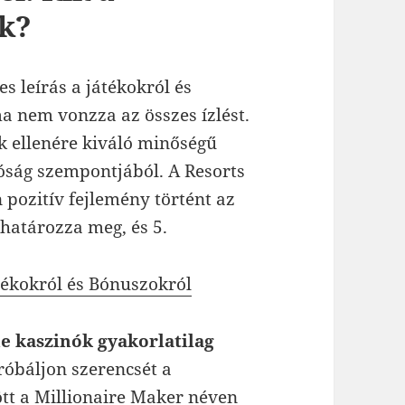
ik?
es leírás a játékokról és
a nem vonzza az összes ízlést.
ek ellenére kiváló minőségű
óság szempontjából. A Resorts
 pozitív fejlemény történt az
 határozza meg, és 5.
tékokról és Bónuszokról
ne kaszinók gyakorlatilag
róbáljon szerencsét a
tt a Millionaire Maker néven