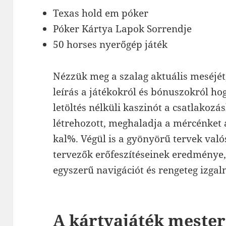
Texas hold em póker
Póker Kártya Lapok Sorrendje
50 horses nyerőgép játék
Nézzük meg a szalag aktuális meséjét
leírás a játékokról és bónuszokról h
letöltés nélküli kaszinót a csatlakoz
létrehozott, meghaladja a mércénket
kal%. Végül is a gyönyörű tervek való
tervezők erőfeszítéseinek eredménye
egyszerű navigációt és rengeteg izgal
A kártyajáték mestere