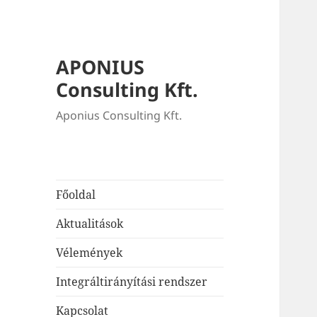
APONIUS
Consulting Kft.
Aponius Consulting Kft.
Főoldal
Aktualitások
Vélemények
Integráltirányítási rendszer
Kapcsolat